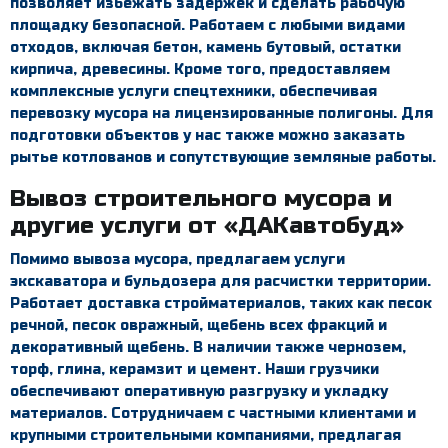
позволяет избежать задержек и сделать рабочую
площадку безопасной. Работаем с любыми видами
отходов, включая
бетон
,
камень бутовый
, остатки
кирпича, древесины. Кроме того, предоставляем
комплексные
услуги спецтехники
, обеспечивая
перевозку мусора на лицензированные полигоны. Для
подготовки объектов у нас также можно заказать
рытье котлованов
и сопутствующие земляные работы.
Вывоз строительного мусора
и
другие услуги от «ДАКавтобуд»
Помимо вывоза мусора, предлагаем
услуги
экскаватора
и бульдозера для расчистки территории.
Работает
доставка стройматериалов
, таких как
песок
речной
,
песок овражный
, щебень всех фракций и
декоративный щебень
. В наличии также
чернозем
,
торф, глина, керамзит и
цемент
. Наши грузчики
обеспечивают оперативную разгрузку и укладку
материалов. Сотрудничаем с частными клиентами и
крупными строительными компаниями, предлагая