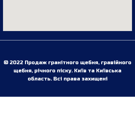
© 2022 Продаж гранітного щебня, гравійного
щебня, річного піску. Київ та Київська
область. Всі права захищені