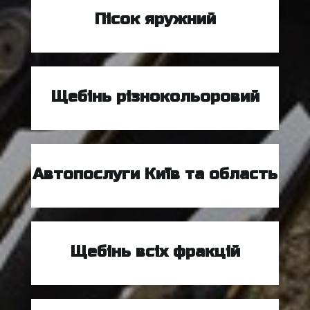
Пісок яружний
Щебінь різнокольоровий
Автопослуги Київ та область
Щебінь всіх фракцій