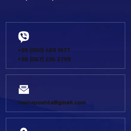
+38 (050) 469 1977
+38 (067) 235 2799
vashaposhta@gmail.com