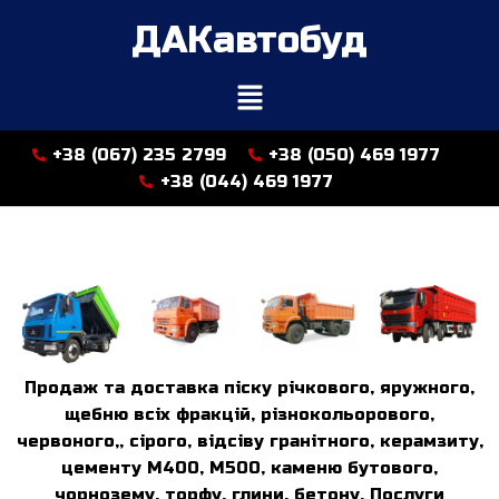
ДАКавтобуд
+38 (067) 235 2799
+38 (050) 469 1977
+38 (044) 469 1977
Продаж та доставка піску річкового, яружного,
щебню всіх фракцій, різнокольорового,
червоного,, сірого, відсіву гранітного, керамзиту,
цементу М400, М500, каменю бутового,
чорнозему, торфу, глини, бетону. Послуги