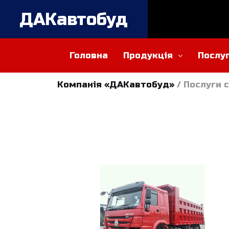
ДАКавтобуд
Головна
Продукція
Послу
Компанія «ДАКавтобуд»
/
Послуги 