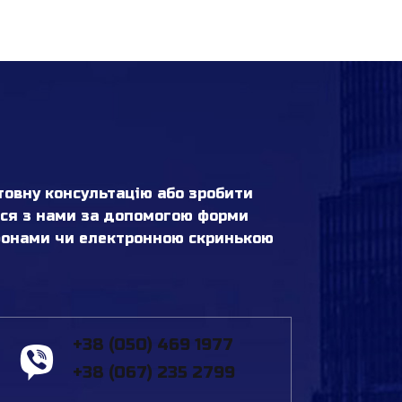
овну консультацію або зробити
ься з нами за допомогою форми
ефонами чи електронною скринькою
+38 (050) 469 1977
+38 (067) 235 2799