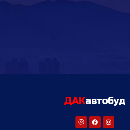
ДАК
автобуд