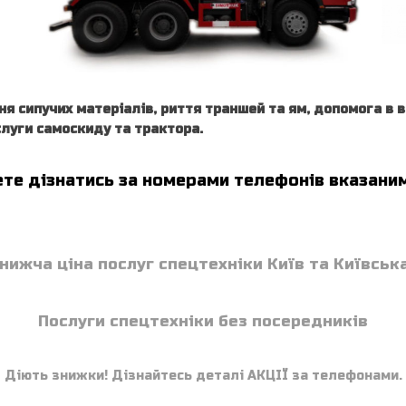
ня сипучих матеріалів, риття траншей та ям, допомога в в
луги самоскиду та трактора.
те дізнатись за номерами телефонів вказаним
нижча ціна послуг спецтехніки Київ та Київськ
Послуги спецтехніки без посередників
Діють знижки! Дізнайтесь деталі АКЦІЇ за телефонами.