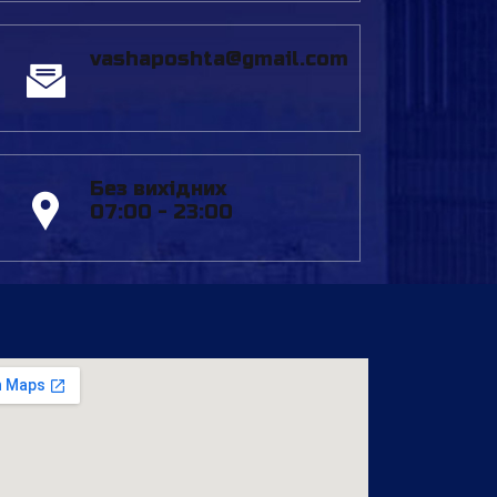
vashaposhta@gmail.com
Без вихідних
07:00 - 23:00