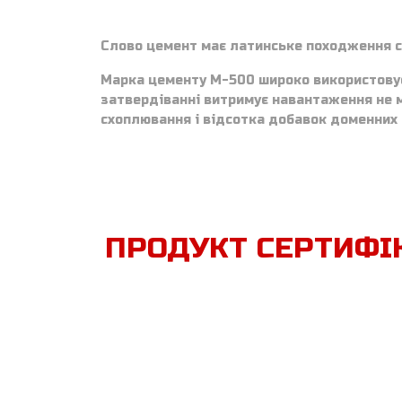
Слово цемент має латинське походження ca
Марка цементу М-500 широко використовуєт
затвердіванні витримує навантаження не ме
схоплювання і відсотка добавок доменних 
ПРОДУКТ СЕРТИФІ