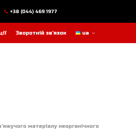
+38 (044) 469 1977
ції
Зворотній зв’язок
ua
в’яжучого матеріалу неорганічного