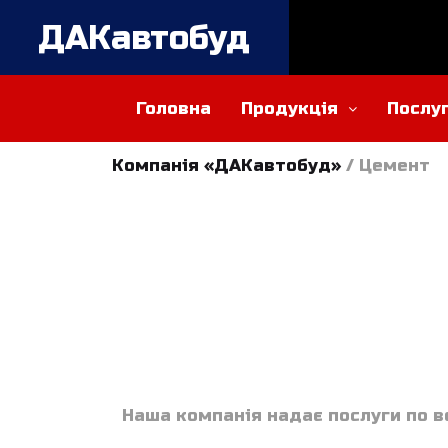
ДАКавтобуд
Головна
Продукція
Послу
Компанія «ДАКавтобуд»
/
Цемент
Наша компанія надає послуги по в