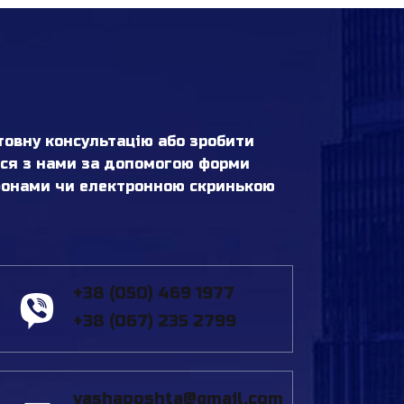
овну консультацію або зробити
ься з нами за допомогою форми
ефонами чи електронною скринькою
+38 (050) 469 1977
+38 (067) 235 2799
vashaposhta@gmail.com