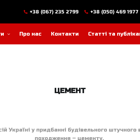
+38 (067) 235 2799
+38 (050) 469 1977
ги
Про нас
Контакти
Статті та публіка
ЦЕМЕНТ
сій Україні у придбанні будівельного штучного 
походження – цементу.