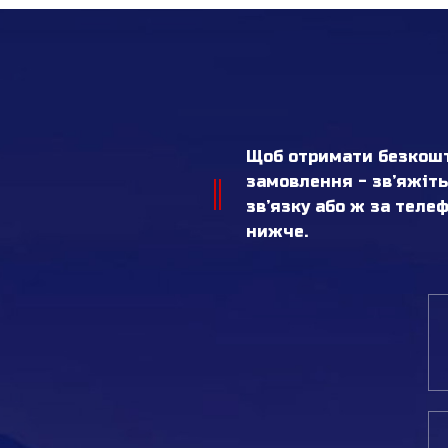
Щоб отримати безкошт
замовлення - зв’яжіт
зв’язку або ж за тел
нижче.