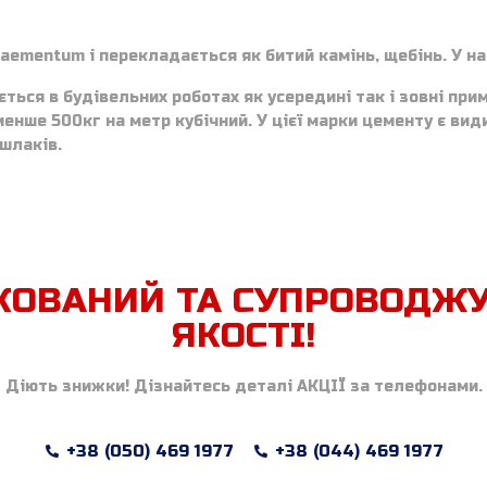
ementum і перекладається як битий камінь, щебінь. У н
ься в будівельних роботах як усередині так і зовні при
нше 500кг на метр кубічний. У цієї марки цементу є види
шлаків.
КОВАНИЙ ТА СУПРОВОДЖ
ЯКОСТІ!
Діють знижки! Дізнайтесь деталі АКЦІЇ за телефонами.
+38 (050) 469 1977
+38 (044) 469 1977