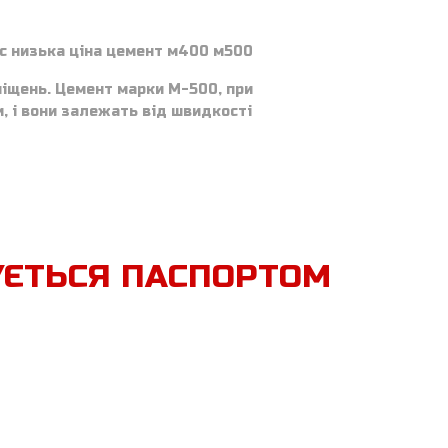
ас низька ціна цемент м400 м500
міщень. Цемент марки М-500, при
, і вони залежать від швидкості
УЄТЬСЯ ПАСПОРТОМ