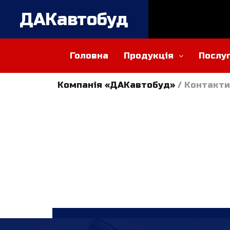
ДАКавтобуд
Головна
Продукція
Послу
Компанія «ДАКавтобуд»
/
Контакти